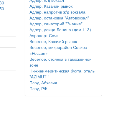
Адлер, ж/д вокзал
30
Адлер, Казачий рынок
50
Адлер, напротив ж/д вокзала
Адлер, остановка "Автовокзал"
Адлер, санаторий "Знание"
Адлер, улица Ленина (дом 113)
Аэропорт Сочи
Веселое, Казачий рынок
Веселое, микрорайон Совхоз
«Россия»
Веселое, стоянка в таможенной
зоне
Нижнеимеритинская бухта, отель
"AZIMUT "
Псоу, Абхазия
Псоу, РФ