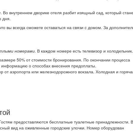
м
. Во внутреннем дворике отеля разбит изящный сад, который стан
 дня.
 что вы всегда сможете оставаться на связи с домом. За дополните
етлыми номерами
. В каждом номере есть телевизор и холодильник.
 размере 50% от стоимости бронирования. По окончании процесса
ит информацию о способах внесения предоплаты.
р от аэропорта или железнодорожного вокзала. Холодная и горяча
той
Гостям предоставляются бесплатные туалетные принадлежности. 
исный вид на оживленные городские улочки. Номер оборудован