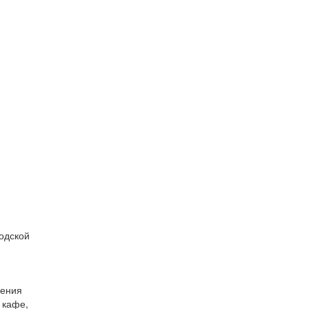
одской
ления
 кафе,