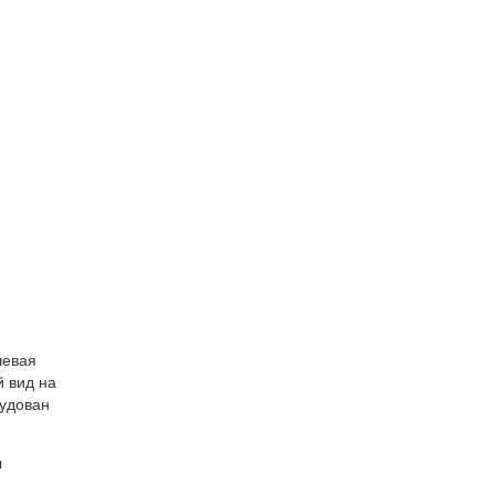
шевая
й вид на
рудован