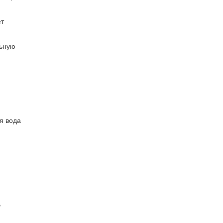
ет
льную
я вода
В