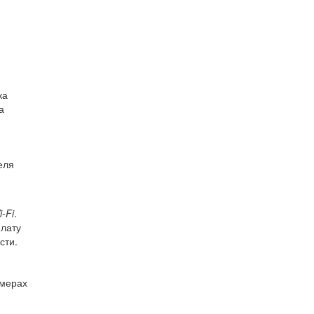
ка
а
еля
-Fi
.
плату
сти.
омерах