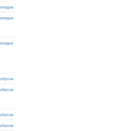
оездов
оездов
оездов
тобусов
тобусов
тобусов
тобусов