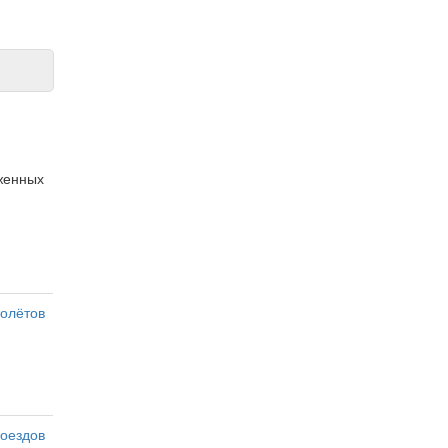
оженных
олётов
оездов