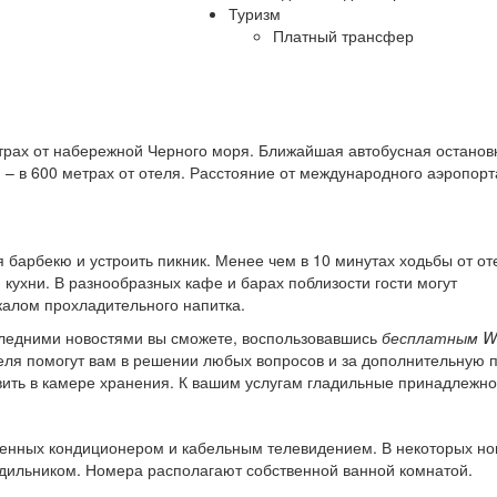
Туризм
Платный трансфер
трах от набережной Черного моря. Ближайшая автобусная останов
 – в 600 метрах от отеля. Расстояние от международного аэропорт
 барбекю и устроить пикник. Менее чем в 10 минутах ходьбы от от
кухни. В разнообразных кафе и барах поблизости гости могут
калом прохладительного напитка.
следними новостями вы сможете, воспользовавшись
бесплатным Wi
еля помогут вам в решении любых вопросов и за дополнительную 
вить в камере хранения. К вашим услугам гладильные принадлежно
щенных кондиционером и кабельным телевидением. В некоторых н
дильником. Номера располагают собственной ванной комнатой.