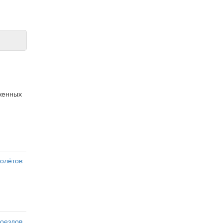
оженных
олётов
оездов