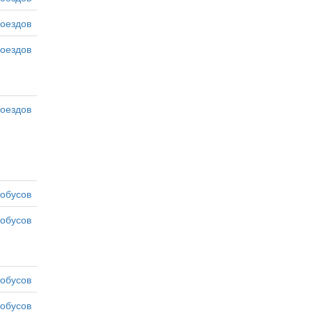
оездов
оездов
оездов
тобусов
тобусов
тобусов
тобусов