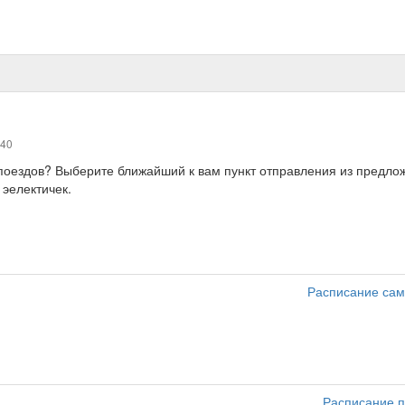
340
, поездов? Выберите ближайший к вам пункт отправления из предл
 эелектичек.
Расписание сам
Расписание п