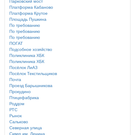
Парковский мост
Платформа Кабаново
Платформа Крутое
Площадь Пушкина
По требованию
По требованию
По требованию
ПОГАТ
Подсобное хозяйство
Поликлиника ХБК
Поликлиника ХБК
Посёлок ЛиАЗ
Посёлок Текстильщиков
Почта
Проезд Барышникова
Прокудино
Птицефабрика
Роддом
РТС
Рынок
Сальково
Северная улица
Сквер им. Ленина