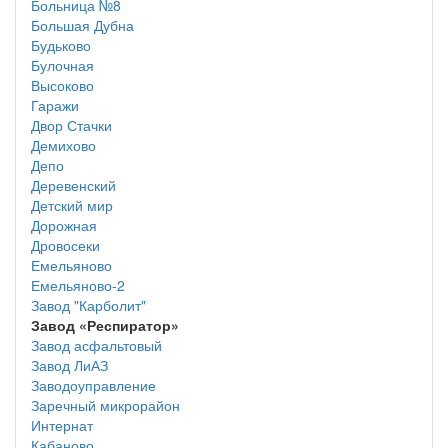
Больница №8
Большая Дубна
Будьково
Булочная
Высоково
Гаражи
Двор Стачки
Демихово
Депо
Деревенский
Детский мир
Дорожная
Дровосеки
Емельяново
Емельяново-2
Завод "Карболит"
Завод «Респиратор»
Завод асфальтовый
Завод ЛиАЗ
Заводоуправление
Заречный микрорайон
Интернат
Кабаново