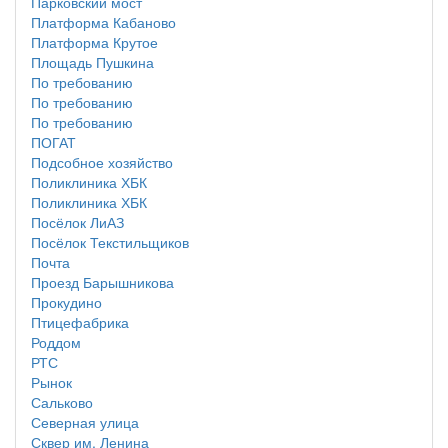
Парковский мост
Платформа Кабаново
Платформа Крутое
Площадь Пушкина
По требованию
По требованию
По требованию
ПОГАТ
Подсобное хозяйство
Поликлиника ХБК
Поликлиника ХБК
Посёлок ЛиАЗ
Посёлок Текстильщиков
Почта
Проезд Барышникова
Прокудино
Птицефабрика
Роддом
РТС
Рынок
Сальково
Северная улица
Сквер им. Ленина