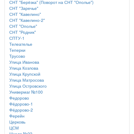
СНТ "Берёзка" (Поворот на СНТ "Ополье")
СНТ "Заречье"
СНТ "Кавелино"
СНТ "Кавелино-2"
СНТ "Ополье"
СНТ "Родник"
СПТУ-1
Телеателье
Теперки
Трусово
Улица Иванова
Улица Козлова
Улица Крупской
Улица Матросова
Улица Островского
Универмаг №100
Федорово
Фёдорово-1
Фёдорово-2
Ферейн
Церковь
ЦСМ
Школа №22