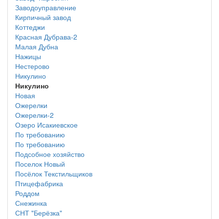
Заводоуправление
Кирпичный завод
Коттеджи
Красная Дубрава-2
Малая Дубна
Нажицы
Нестерово
Никулино
Никулино
Новая
Ожерелки
Ожерелки-2
Озеро Исакиевское
По требованию
По требованию
Подсобное хозяйство
Поселок Новый
Посёлок Текстильщиков
Птицефабрика
Роддом
Снежинка
СНТ "Берёзка"