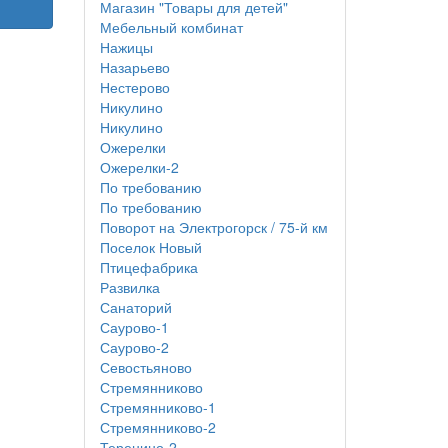
Магазин "Товары для детей"
Мебельный комбинат
Нажицы
Назарьево
Нестерово
Никулино
Никулино
Ожерелки
Ожерелки-2
По требованию
По требованию
Поворот на Электрогорск / 75-й км
Поселок Новый
Птицефабрика
Развилка
Санаторий
Саурово-1
Саурово-2
Севостьяново
Стремянниково
Стремянниково-1
Стремянниково-2
Теренино-2