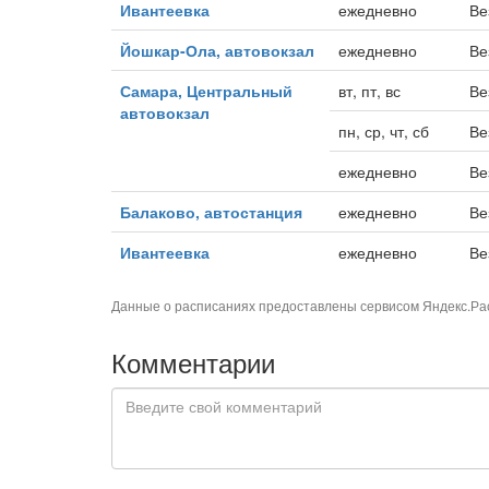
Ивантеевка
ежедневно
Ве
Йошкар-Ола, автовокзал
ежедневно
Ве
Самара, Центральный
вт, пт, вс
Ве
автовокзал
пн, ср, чт, сб
Ве
ежедневно
Ве
Балаково, автостанция
ежедневно
Ве
Ивантеевка
ежедневно
Ве
Данные о расписаниях предоставлены сервисом
Яндекс.Ра
Комментарии