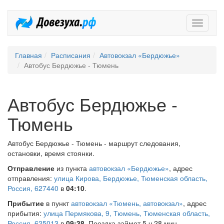
Довезух
Главная
Расписания
Автовокзал «Бердюжье»
Автобус Бердюжье - Тюмень
Автобус Бердюжье -
Тюмень
Автобус Бердюжье - Тюмень - маршрут следования,
остановки, время стоянки.
Отправление
из пункта
автовокзал «Бердюжье»
, адрес
отправления:
улица Кирова, Бердюжье, Тюменская область,
Россия, 627440
в
04:10
.
Прибытие
в пункт
автовокзал «Тюмень, автовокзал»
, адрес
прибытия:
улица Пермякова, 9, Тюмень, Тюменская область,
Россия, 625013
в
09:38
. Поездка займет 5 ч 28 мин.