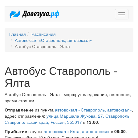
Довезух
Главная
Расписания
Автовокзал «Ставрополь, автовокзал»
Автобус Ставрополь - Ялта
Автобус Ставрополь -
Ялта
Автобус Ставрополь - Ялта - маршрут следования, остановки,
время стоянки.
Отправление
из пункта
автовокзал «Ставрополь, автовокзал»
,
адрес отправления:
улица Маршала Жукова, 27, Ставрополь,
Ставропольский край, Россия, 355017
в
13:00
.
Прибытие
в пункт
автовокзал «Ялта, автостанция»
в
08:00
.
Поездка займет 19 ч 0 мин. Счастливого пути!