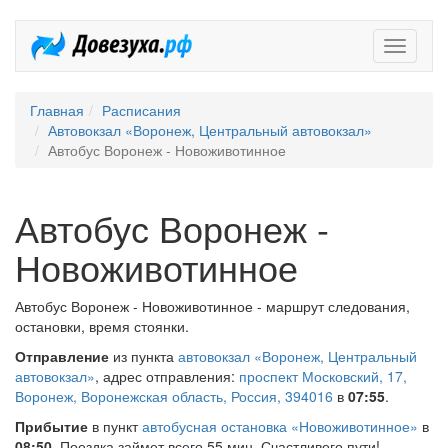
Довезух
Главная
Расписания
Автовокзал «Воронеж, Центральный автовокзал»
Автобус Воронеж - Новоживотинное
Автобус Воронеж -
Новоживотинное
Автобус Воронеж - Новоживотинное - маршрут следования,
остановки, время стоянки.
Отправление
из пункта
автовокзал «Воронеж, Центральный
автовокзал»
, адрес отправления:
проспект Московский, 17,
Воронеж, Воронежская область, Россия, 394016
в
07:55
.
Прибытие
в пункт
автобусная остановка «Новоживотинное»
в
08:50
. Поездка займет всего 55 мин. Счастливого пути!