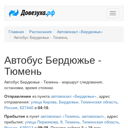
Довезух
Главная
Расписания
Автовокзал «Бердюжье»
Автобус Бердюжье - Тюмень
Автобус Бердюжье -
Тюмень
Автобус Бердюжье - Тюмень - маршрут следования,
остановки, время стоянки.
Отправление
из пункта
автовокзал «Бердюжье»
, адрес
отправления:
улица Кирова, Бердюжье, Тюменская область,
Россия, 627440
в
04:10
.
Прибытие
в пункт
автовокзал «Тюмень, автовокзал»
, адрес
прибытия:
улица Пермякова, 9, Тюмень, Тюменская область,
Россия, 625013
в
09:38
. Поездка займет 5 ч 28 мин.