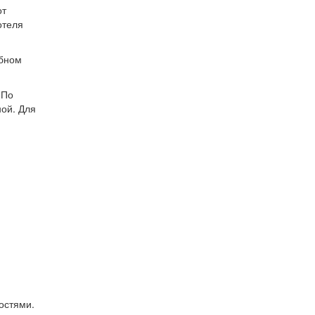
от
отеля
обном
 По
ной. Для
остями.