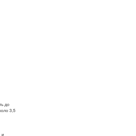
ть до
коло 3,5
 и