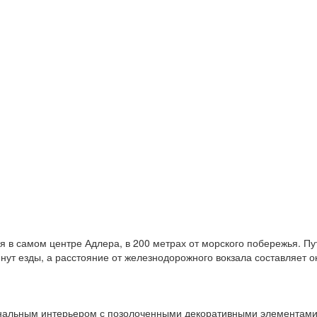
я в самом центре Адлера, в 200 метрах от морского побережья. Пу
нут езды, а расстояние от железнодорожного вокзала составляет о
инальным интерьером с позолоченными декоративными элементами