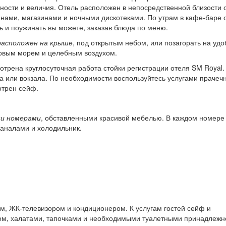
ности и величия. Отель расположен в непосредственной близости 
анами, магазинами и ночными дискотеками. По утрам в кафе-баре 
ь и поужинать вы можете, заказав блюда по меню.
расположен на крыше
, под открытым небом, или позагорать на уд
ковым морем и целебным воздухом.
трена круглосуточная работа стойки регистрации отеля SM Royal.
а или вокзала. По необходимости воспользуйтесь услугами прачеч
отрен сейф.
и номерами
, обставленными красивой мебелью. В каждом номере
каналами и холодильник.
, ЖК-телевизором и кондиционером. К услугам гостей сейф и
ом, халатами, тапочками и необходимыми туалетными принадлежн