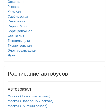
Останкино
Ржевская
Рижская
Савёловская
Северянин
Серп и Молот
Сортировочная
Станколит
Текстильщики
Тимирязевская
Электрозаводская
Яуза
Расписание автобусов
Автовокзал
Москва (Казанский вокзал)
Москва (Павелецкий вокзал)
Москва (Рижский вокзал)