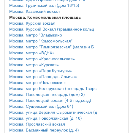
Москва, Грузинский вал (дом 18/15)
Москва, Казанский вокзал
Москва, Комсомольская площадь
Москва, Курский вокзал
Москва, Курский Вокзал (трамвайное кольц
Москва, метро "Владыкино
Москва, метро "Комсомольская"
Москва, метро "Тимирязевская" (магазин Б
Москва, метро «ВДНХ»
Москва, метро «Красносельская»
Москва, метро «Курская»
Москва, метро «Парк Культуры»
Москва, метро «Площадь Ильича»
Москва, метро «Чкаловская»
Москва, метро Белорусская (площадь Тверс
Москва, Павелецкая площадь (дом) 2)
Москва, Павелецкий вокзал (4-й подъезд)
Москва, Сущевский вал (дом 64)
Москва, улица Верхняя Сыромятническая (д
Москва, улица Новорязанская (д. 18)
Москва, Ярославский вокзал
Москва, Басманный переулок (д. 4)