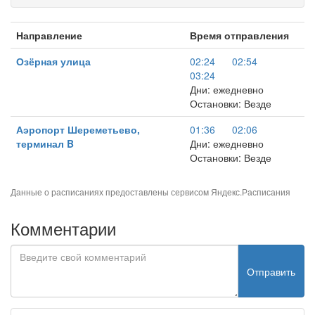
Направление
Время отправления
Озёрная улица
02:24
02:54
03:24
Дни: ежедневно
Остановки: Везде
Аэропорт Шереметьево,
01:36
02:06
терминал B
Дни: ежедневно
Остановки: Везде
Данные о расписаниях предоставлены сервисом
Яндекс.Расписания
Комментарии
Отправить