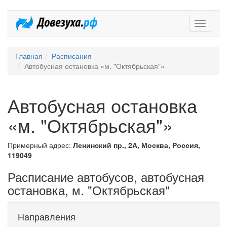
Довезух
Главная
Расписания
Автобусная остановка «м. "Октябрьская"»
Автобусная остановка
«м. "Октябрьская"»
Примерный адрес:
Ленинский пр., 2А, Москва, Россия,
119049
Расписание автобусов, автобусная
остановка, м. "Октябрьская"
Направления