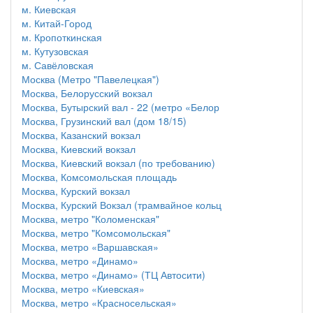
м. Киевская
м. Китай-Город
м. Кропоткинская
м. Кутузовская
м. Савёловская
Москва (Метро "Павелецкая")
Москва, Белорусский вокзал
Москва, Бутырский вал - 22 (метро «Белор
Москва, Грузинский вал (дом 18/15)
Москва, Казанский вокзал
Москва, Киевский вокзал
Москва, Киевский вокзал (по требованию)
Москва, Комсомольская площадь
Москва, Курский вокзал
Москва, Курский Вокзал (трамвайное кольц
Москва, метро "Коломенская"
Москва, метро "Комсомольская"
Москва, метро «Варшавская»
Москва, метро «Динамо»
Москва, метро «Динамо» (ТЦ Автосити)
Москва, метро «Киевская»
Москва, метро «Красносельская»