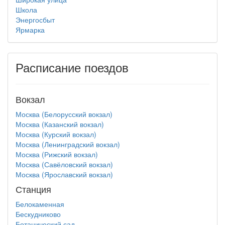
Школа
Энергосбыт
Ярмарка
Расписание поездов
Вокзал
Москва (Белорусский вокзал)
Москва (Казанский вокзал)
Москва (Курский вокзал)
Москва (Ленинградский вокзал)
Москва (Рижский вокзал)
Москва (Савёловский вокзал)
Москва (Ярославский вокзал)
Станция
Белокаменная
Бескудниково
Ботанический сад