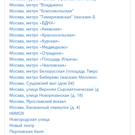
Москва, метро "Владыкино
Москва, метро "Комсомольская"
Москва, метро "Тимирязевская" (магазин Б
Москва, метро «ВДНХ»
Москва, метро «Киевская»
Москва, метро «Красносельская»
Москва, метро «Курская»
Москва, метро «Медведково»
Москва, метро «Отрадное»
Москва, метро «Площадь Ильича»
Москва, метро «Чкаловская»
Москва, метро Белорусская (площадь Тверс
Москва, метро Бибирево (магазин Миллион
Москва, Сущевский вал (дом 64)
Москва, улица Верхняя Сыромятническая (д
Москва, улица Новорязанская (д. 18)
Москва, Ярославский вокзал
Москва, Басманный переулок (д. 4)
НИИОХ
Новгородская улица
Новый театр
Перловская баня