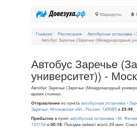
Маршруты
Главная
Расписания
Автобусная остановка 
Автобус Заречье (Заречье (Международный уни
Автобус Заречье (З
университет)) - Мос
Автобус Заречье (Заречье (Международный универси
время стоянки.
Отправление
из пункта
автобусная остановка «За
Заречье, Московская обл., Россия, 143085
в
23:49
.
Прибытие
в пункт
автобусная остановка «М. Филев
123154
в
00:18
. Поездка займет всего 29 мин. Счаст