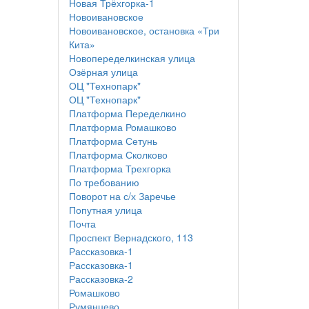
Новая Трёхгорка-1
Новоивановское
Новоивановское, остановка «Три
Кита»
Новопеределкинская улица
Озёрная улица
ОЦ "Технопарк"
ОЦ "Технопарк"
Платформа Переделкино
Платформа Ромашково
Платформа Сетунь
Платформа Сколково
Платформа Трехгорка
По требованию
Поворот на с/х Заречье
Попутная улица
Почта
Проспект Вернадского, 113
Рассказовка-1
Рассказовка-1
Рассказовка-2
Ромашково
Румянцево