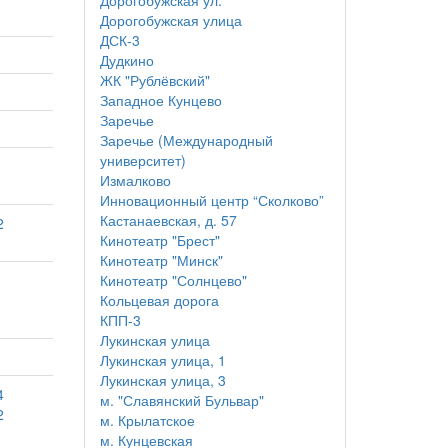
Дорогобужская ул.
Дорогобужская улица
ДСК-3
Дудкино
ЖК "Рублёвский"
Западное Кунцево
Заречье
Заречье (Международный
университет)
Измалково
Инновационный центр “Сколково”
Кастанаевская, д. 57
2
Кинотеатр "Брест"
Кинотеатр "Минск"
Кинотеатр "Солнцево"
Кольцевая дорога
КПП-3
Лукинская улица
Лукинская улица, 1
Лукинская улица, 3
4
м. "Славянский Бульвар"
2
м. Крылатское
м. Кунцевская