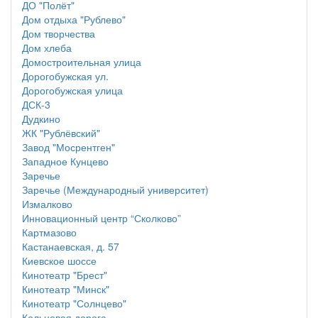
ДО "Полёт"
Дом отдыха "Рублево"
Дом творчества
Дом хлеба
Домостроительная улица
Дорогобужская ул.
Дорогобужская улица
ДСК-3
Дудкино
ЖК "Рублёвский"
Завод "Мосрентген"
Западное Кунцево
Заречье
Заречье (Международный университет)
Измалково
Инновационный центр “Сколково”
Картмазово
Кастанаевская, д. 57
Киевское шоссе
Кинотеатр "Брест"
Кинотеатр "Минск"
Кинотеатр "Солнцево"
Кольцевая дорога