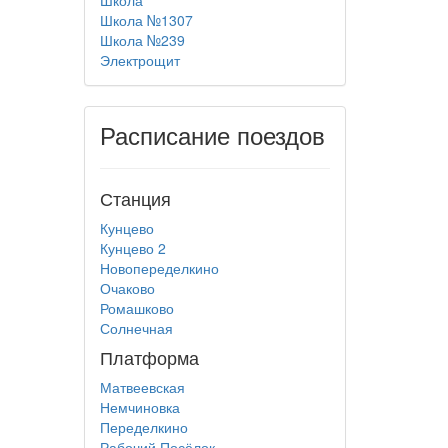
Школа
Школа №1307
Школа №239
Электрощит
Расписание поездов
Станция
Кунцево
Кунцево 2
Новопеределкино
Очаково
Ромашково
Солнечная
Платформа
Матвеевская
Немчиновка
Переделкино
Рабочий Посёлок