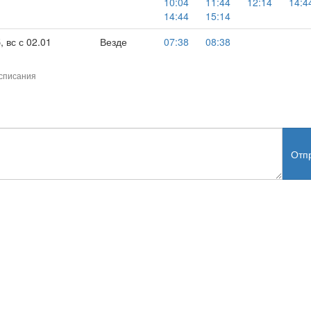
10:04
11:44
12:14
14:4
14:44
15:14
 вс с 02.01
Везде
07:38
08:38
списания
Отп