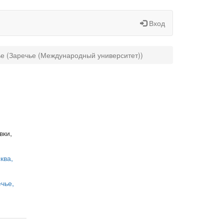
Вход
ье (Заречье (Международный университет))
вки,
ква,
ечье,