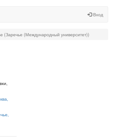
Вход
ье (Заречье (Международный университет))
вки,
ква,
ечье,