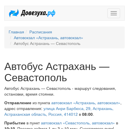
Довезух
Главная
Расписания
Автовокзал «Астрахань, автовокзал»
Автобус Астрахань — Севастополь
Автобус Астрахань —
Севастополь
Автобус Астрахань — Севастополь - маршрут следования,
остановки, время стоянки.
Отправление
из пункта
автовокзал «Астрахань, автовокзал»
,
адрес отправления:
улица Анри Барбюса, 29, Астрахань,
Астраханская область, Россия, 414012
в
08:00
.
Прибытие
в пункт
автовокзал «Севастополь, автовокзал»
в
10:10
. Поездка займет 1 дн 3 ч 10 мин. Счастливого пути!