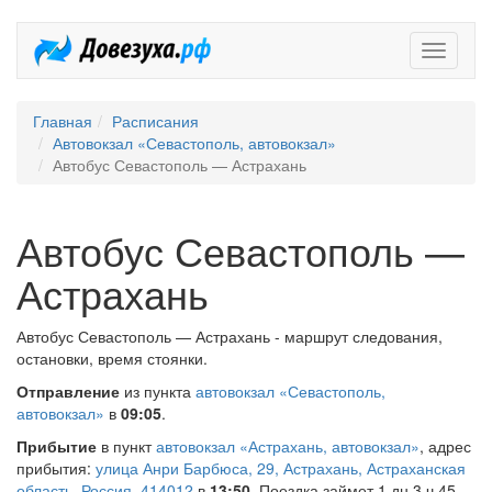
Довезух
Главная
Расписания
Автовокзал «Севастополь, автовокзал»
Автобус Севастополь — Астрахань
Автобус Севастополь —
Астрахань
Автобус Севастополь — Астрахань - маршрут следования,
остановки, время стоянки.
Отправление
из пункта
автовокзал «Севастополь,
автовокзал»
в
09:05
.
Прибытие
в пункт
автовокзал «Астрахань, автовокзал»
, адрес
прибытия:
улица Анри Барбюса, 29, Астрахань, Астраханская
область, Россия, 414012
в
13:50
. Поездка займет 1 дн 3 ч 45