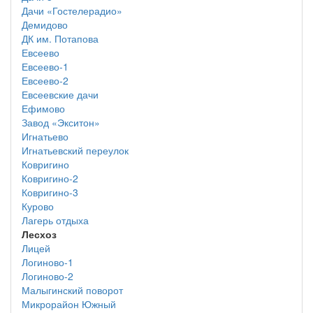
Дачи «Гостелерадио»
Демидово
ДК им. Потапова
Евсеево
Евсеево-1
Евсеево-2
Евсеевские дачи
Ефимово
Завод «Экситон»
Игнатьево
Игнатьевский переулок
Ковригино
Ковригино-2
Ковригино-3
Курово
Лагерь отдыха
Лесхоз
Лицей
Логиново-1
Логиново-2
Малыгинский поворот
Микрорайон Южный