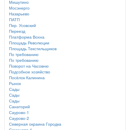
Мишутино
Мосэнерго
Назарьево
ПАТП
Пер. Усовский
Переезд
Платформа Вохна
Площадь Революции
Площадь Текстильщиков
По требованию
По требованию
Поворот на Часовню
Подсобное хозяйство
Посёлок Калинина
Рынок
Сады
Сады
Сады
Санаторий
Саурово-1
Саурово-2
Северная окраина Городка
Семеново-1