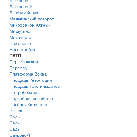
Логиново-1
Логиново-2
Льнокомбинат
Малыгинский поворот
Микрорайон Южный
Мишутино
Мосэнерго
Назарьево
Новостройка
ПАТП
Пер. Усовский
Переезд
Платформа Вохна
Площадь Революции
Площадь Текстильщиков
По требованию
Подсобное хозяйство
Посёлок Калинина
Рынок
Сады
Сады
Сады
Саурово-1