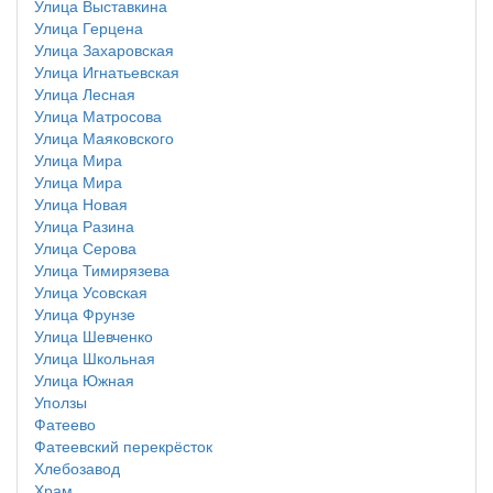
Улица Выставкина
Улица Герцена
Улица Захаровская
Улица Игнатьевская
Улица Лесная
Улица Матросова
Улица Маяковского
Улица Мира
Улица Мира
Улица Новая
Улица Разина
Улица Серова
Улица Тимирязева
Улица Усовская
Улица Фрунзе
Улица Шевченко
Улица Школьная
Улица Южная
Уползы
Фатеево
Фатеевский перекрёсток
Хлебозавод
Храм