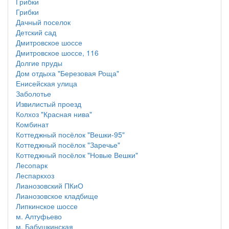
Грибки
Грибки
Дачный поселок
Детский сад
Дмитровское шоссе
Дмитровское шоссе, 116
Долгие пруды
Дом отдыха "Березовая Роща"
Енисейская улица
Заболотье
Извилистый проезд
Колхоз "Красная нива"
Комбинат
Коттеджный посёлок "Вешки-95"
Коттеджный посёлок "Заречье"
Коттеджный посёлок "Новые Вешки"
Лесопарк
Леспаркхоз
Лианозовский ПКиО
Лианозовское кладбище
Липкинское шоссе
м. Алтуфьево
м. Бабушкинская