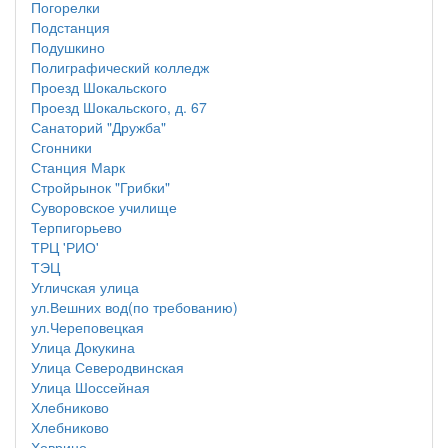
Погорелки
Подстанция
Подушкино
Полиграфический колледж
Проезд Шокальского
Проезд Шокальского, д. 67
Санаторий "Дружба"
Сгонники
Станция Марк
Стройрынок "Грибки"
Суворовское училище
Терпигорьево
ТРЦ 'РИО'
ТЭЦ
Угличская улица
ул.Вешних вод(по требованию)
ул.Череповецкая
Улица Докукина
Улица Северодвинская
Улица Шоссейная
Хлебниково
Хлебниково
Ховрино