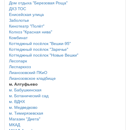
Дом отдыха "Березовая Роща"
ДХЗ ТОС
Енисейская улица
Заболотье
Кинотеатр "Полёт"
Колхоз "Красная нива"
Комбинат
Коттеджный посёлок "Вешки-95"
Коттеджный посёлок "Заречье"
Коттеджный посёлок "Новые Вешки"
Лесопарк
Леспаркхоз
Лианозовский ПКиО
Лианозовское кладбище
м. Алтуфьево
м. Бабушкинская
м. Ботанический сад
м. ВДНХ
м. Медведково
м. Тимирязевская
Магазин "Диета"
МКАД