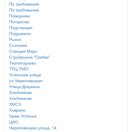
По требованию
По требованию
Поведники
Погорелки
Подстанция
Подушкино
Рынок
Сгонники
Станция Марк
Стройрынок "Грибки"
Терпигорьево
ТРЦ 'РИО'
Угличская улица
ул.Череповецкая
Улица Докукина
Хлебниково
Хлебниково
ХМСЗ
Ховрино
Храм Успенья
ЦАО
Череповецкая улица, 14