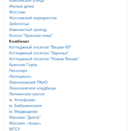
Енисейская улица
Жилые дома
Жостово
Жостовский перекресток
Заболотье
Извилистый проезд
Колхоз "Красная нива"
Комбинат
Коттеджный посёлок "Вешки-95"
Коттеджный посёлок "Заречье"
Коттеджный посёлок "Новые Вешки"
Красная Горка
Лесопарк
Леспаркхоз
Лианозовский ПКиО
Лианозовское кладбище
Липкинское шоссе
м. Алтуфьево
м. Бабушкинская
м. Медведково
Магазин "Диета"
Магазин «Ашан»
МГСУ