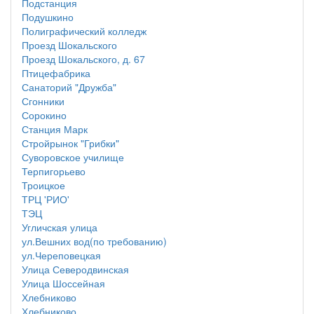
Подстанция
Подушкино
Полиграфический колледж
Проезд Шокальского
Проезд Шокальского, д. 67
Птицефабрика
Санаторий "Дружба"
Сгонники
Сорокино
Станция Марк
Стройрынок "Грибки"
Суворовское училище
Терпигорьево
Троицкое
ТРЦ 'РИО'
ТЭЦ
Угличская улица
ул.Вешних вод(по требованию)
ул.Череповецкая
Улица Северодвинская
Улица Шоссейная
Хлебниково
Хлебниково