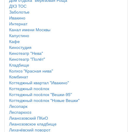
Дом отдыха "Березовая Роща"
ДХЗ ТОС
Заболотье
Ивакино
Интернат
Канал имени Москвы
Капустино
Кафе
Киностудия
Кинотеатр "Нева"
Кинотеатр "Полёт"
Кладбище
Колхоз "Красная нива"
Комбинат
Коттеджный квартал "Ивакино"
Коттеджный посёлок
Коттеджный посёлок "Вешки-95"
Коттеджный посёлок "Новые Вешки"
Лесопарк
Леспаркхоз
Лианозовский ПКиО
Лианозовское кладбище
Лихачёвский поворот