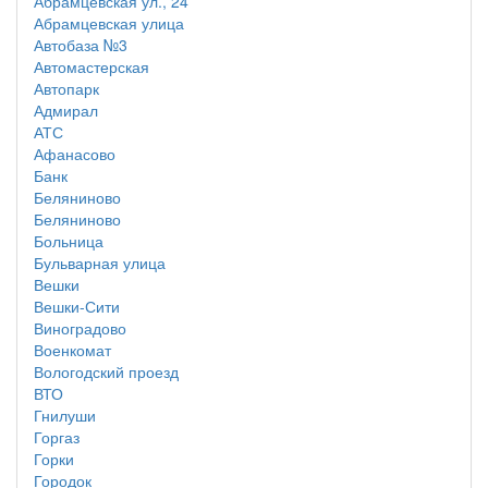
Абрамцевская ул., 24
Абрамцевская улица
Автобаза №3
Автомастерская
Автопарк
Адмирал
АТС
Афанасово
Банк
Беляниново
Беляниново
Больница
Бульварная улица
Вешки
Вешки-Сити
Виноградово
Военкомат
Вологодский проезд
ВТО
Гнилуши
Горгаз
Горки
Городок