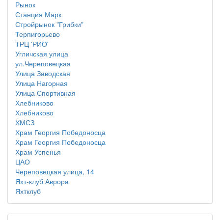
Рынок
Станция Марк
Стройрынок "Грибки"
Терпигорьево
ТРЦ 'РИО'
Угличская улица
ул.Череповецкая
Улица Заводская
Улица Нагорная
Улица Спортивная
Хлебниково
Хлебниково
ХМСЗ
Храм Георгия Победоносца
Храм Георгия Победоносца
Храм Успенья
ЦАО
Череповецкая улица, 14
Яхт-клуб Аврора
Яхтклуб