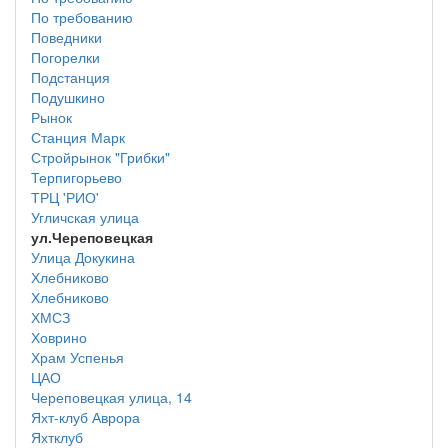
По требованию
Поведники
Погорелки
Подстанция
Подушкино
Рынок
Станция Марк
Стройрынок "Грибки"
Терпигорьево
ТРЦ 'РИО'
Угличская улица
ул.Череповецкая
Улица Докукина
Хлебниково
Хлебниково
ХМСЗ
Ховрино
Храм Успенья
ЦАО
Череповецкая улица, 14
Яхт-клуб Аврора
Яхтклуб