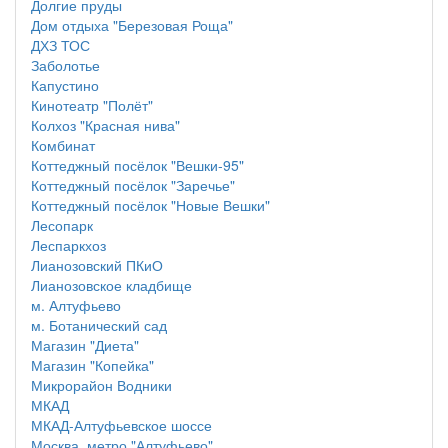
Долгие пруды
Дом отдыха "Березовая Роща"
ДХЗ ТОС
Заболотье
Капустино
Кинотеатр "Полёт"
Колхоз "Красная нива"
Комбинат
Коттеджный посёлок "Вешки-95"
Коттеджный посёлок "Заречье"
Коттеджный посёлок "Новые Вешки"
Лесопарк
Леспаркхоз
Лианозовский ПКиО
Лианозовское кладбище
м. Алтуфьево
м. Ботанический сад
Магазин "Диета"
Магазин "Копейка"
Микрорайон Водники
МКАД
МКАД-Алтуфьевское шоссе
Москва, метро "Алтуфьево"