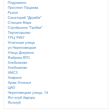
Подушкино
Проспект Пацаева
Рынок
Санаторий "Дружба"
Станция Марк
Стройрынок "Грибки"
Терпигорьево
ТРЦ 'РИО'
Угличская улица
ул.Череповецкая
Улица Докукина
Фабрика ВТО
Хлебниково
Хлебниково
ХМСЗ
Ховрино
Храм Успенья
ЦАО
Череповецкая улица, 14
Яхт-клуб Аврора
Яхтклуб