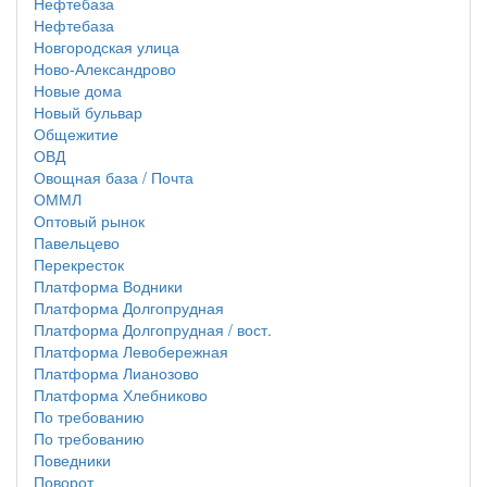
Нефтебаза
Нефтебаза
Новгородская улица
Ново-Александрово
Новые дома
Новый бульвар
Общежитие
ОВД
Овощная база / Почта
ОММЛ
Оптовый рынок
Павельцево
Перекресток
Платформа Водники
Платформа Долгопрудная
Платформа Долгопрудная / вост.
Платформа Левобережная
Платформа Лианозово
Платформа Хлебниково
По требованию
По требованию
Поведники
Поворот