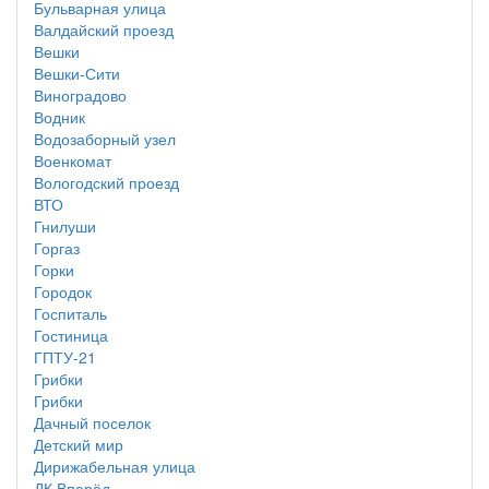
Бульварная улица
Валдайский проезд
Вешки
Вешки-Сити
Виноградово
Водник
Водозаборный узел
Военкомат
Вологодский проезд
ВТО
Гнилуши
Горгаз
Горки
Городок
Госпиталь
Гостиница
ГПТУ-21
Грибки
Грибки
Дачный поселок
Детский мир
Дирижабельная улица
ДК Вперёд