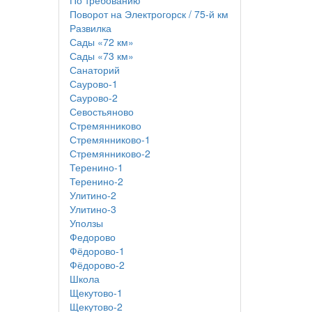
По требованию
Поворот на Электрогорск / 75-й км
Развилка
Сады «72 км»
Сады «73 км»
Санаторий
Саурово-1
Саурово-2
Севостьяново
Стремянниково
Стремянниково-1
Стремянниково-2
Теренино-1
Теренино-2
Улитино-2
Улитино-3
Уползы
Федорово
Фёдорово-1
Фёдорово-2
Школа
Щекутово-1
Щекутово-2