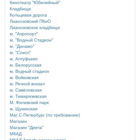
Кинотеатр "Юбилейный"
Кладбище
Кольцевая дорога
Лианозовский ПКиО
Лианозовское кладбище
м. "Аэропорт"
м. "Водный Стадион"
м. "Динамо"
м. "Сокол"
м. Алтуфьево
м. Белорусская
м. Водный стадион
м. Войковская
м. Речной вокзал
м. Савёловская
м. Тимирязевская
М. Филевский парк
м. Щукинская
Маг.С-Петербург (по требованию)
Магазин
Магазин "Диета"
МКАД
МКАД-Алтуфьевское шоссе