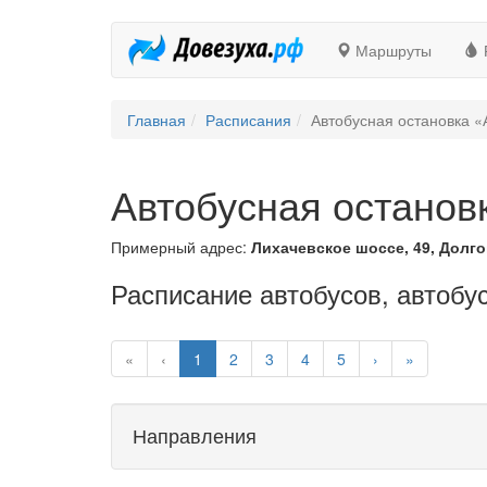
Маршруты
Главная
Расписания
Автобусная остановка «
Автобусная останов
Примерный адрес:
Лихачевское шоссе, 49, Долго
Расписание автобусов, автобу
«
‹
1
2
3
4
5
›
»
Направления