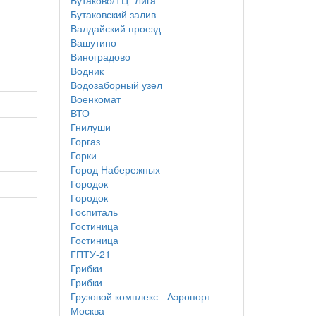
Бутаково/ТЦ "Лига"
Бутаковский залив
Валдайский проезд
Вашутино
Виноградово
Водник
Водозаборный узел
Военкомат
ВТО
Гнилуши
Горгаз
Горки
Город Набережных
Городок
Городок
Госпиталь
Гостиница
Гостиница
ГПТУ-21
Грибки
Грибки
Грузовой комплекс - Аэропорт
Москва