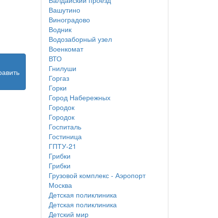
Валдайский проезд
Вашутино
Виноградово
Водник
Водозаборный узел
Военкомат
ВТО
Гнилуши
равить
Горгаз
Горки
Город Набережных
Городок
Городок
Госпиталь
Гостиница
ГПТУ-21
Грибки
Грибки
Грузовой комплекс - Аэропорт
Москва
Детская поликлиника
Детская поликлиника
Детский мир