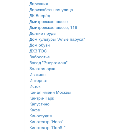
Дирекция
Дирижабельная улица
ДК Вперёд
Дмитровское шоссе
Дмитровское шоссе, 116
Долгие пруды
Дом культуры "Алые паруса"
Дом обуви
ДХЗ ТОС
Заболотье
Завод "Энергомаш"
Золотая арка
Ивакино
Интернат
Исток
Канал имени Москвы
Кантри-Парк
Капустино
Кафе
Киностудия
Кинотеатр "Нева"
Кинотеатр "Полёт"