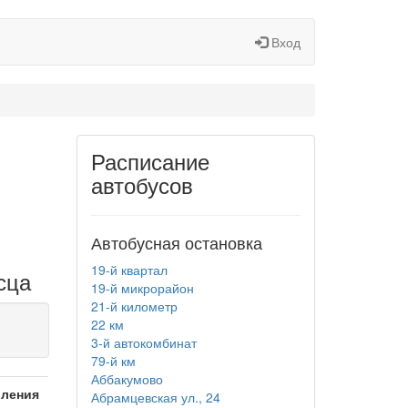
Вход
Расписание
автобусов
Автобусная остановка
19-й квартал
сца
19-й микрорайон
21-й километр
22 км
3-й автокомбинат
79-й км
Аббакумово
вления
Абрамцевская ул., 24