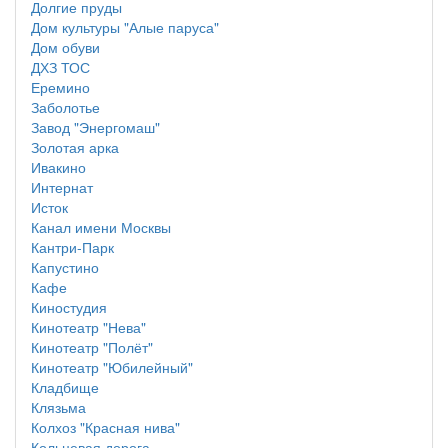
Долгие пруды
Дом культуры "Алые паруса"
Дом обуви
ДХЗ ТОС
Еремино
Заболотье
Завод "Энергомаш"
Золотая арка
Ивакино
Интернат
Исток
Канал имени Москвы
Кантри-Парк
Капустино
Кафе
Киностудия
Кинотеатр "Нева"
Кинотеатр "Полёт"
Кинотеатр "Юбилейный"
Кладбище
Клязьма
Колхоз "Красная нива"
Кольцевая дорога