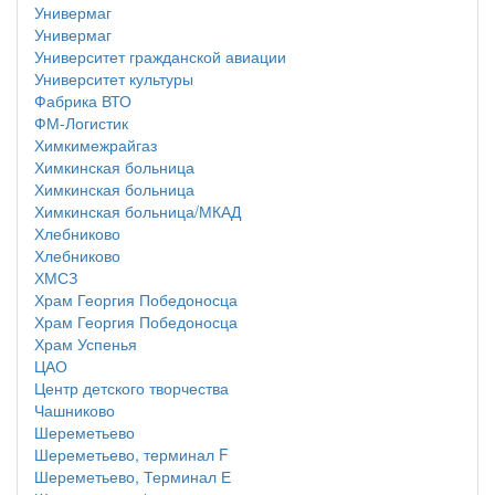
Универмаг
Универмаг
Университет гражданской авиации
Университет культуры
Фабрика ВТО
ФМ-Логистик
Химкимежрайгаз
Химкинская больница
Химкинская больница
Химкинская больница/МКАД
Хлебниково
Хлебниково
ХМСЗ
Храм Георгия Победоносца
Храм Георгия Победоносца
Храм Успенья
ЦАО
Центр детского творчества
Чашниково
Шереметьево
Шереметьево, терминал F
Шереметьево, Терминал Е