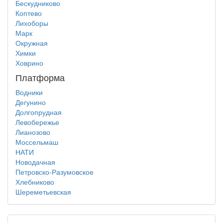
Бескудниково
Коптево
Лихоборы
Марк
Окружная
Химки
Ховрино
Платформа
Водники
Дегунино
Долгопрудная
Левобережье
Лианозово
Моссельмаш
НАТИ
Новодачная
Петровско-Разумовское
Хлебниково
Шереметьевская