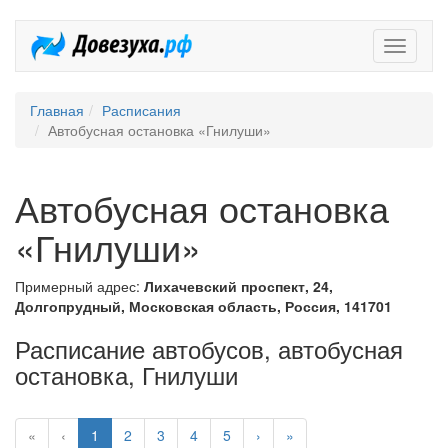
Довезух
Главная
Расписания
Автобусная остановка «Гнилуши»
Автобусная остановка
«Гнилуши»
Примерный адрес:
Лихачевский проспект, 24,
Долгопрудный, Московская область, Россия, 141701
Расписание автобусов, автобусная
остановка, Гнилуши
«
‹
1
2
3
4
5
›
»