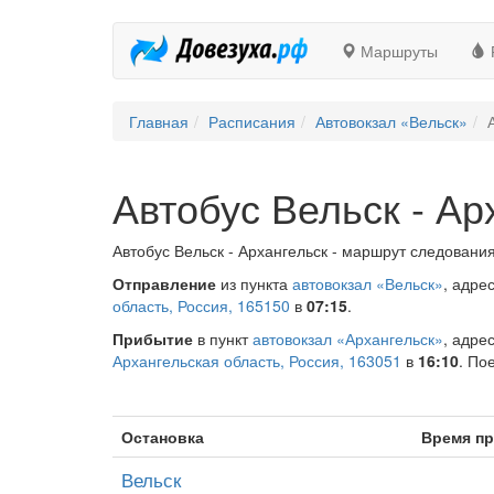
Маршруты
Главная
Расписания
Автовокзал «Вельск»
Автобус Вельск - Ар
Автобус Вельск - Архангельск - маршрут следования
Отправление
из пункта
автовокзал «Вельск»
, адре
область, Россия, 165150
в
07:15
.
Прибытие
в пункт
автовокзал «Архангельск»
, адре
Архангельская область, Россия, 163051
в
16:10
. По
Остановка
Время п
Вельск