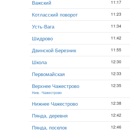
Важский
11:17
Котласский поворот
11:23
Усть-Вага
11:34
Шидрово
11:42
Двинской Березник
11:55
Школа
12:30
Первомайская
12:33
Верхнее Чажестрово
12:35
Ниж. -Чажестрово
Нижнее Чажестрово
12:38
Пянда, деревня
12:42
Пянда, поселок
12:46