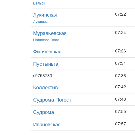
Вельск
Лукинская
07:22
Лукинская
Муравьевская
07:24
Unnamed Road
Филяевская
07:26
Пустыньга
07:34
s9753783
07:36
Коллектив
07:42
Судрома Погост
07:48
Судрома
07:55
Ивановская
07:57