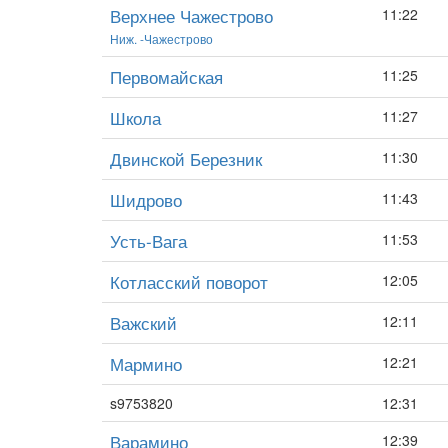
Верхнее Чажестрово
11:22
Ниж. -Чажестрово
Первомайская
11:25
Школа
11:27
Двинской Березник
11:30
Шидрово
11:43
Усть-Вага
11:53
Котласский поворот
12:05
Важский
12:11
Мармино
12:21
s9753820
12:31
Варамино
12:39