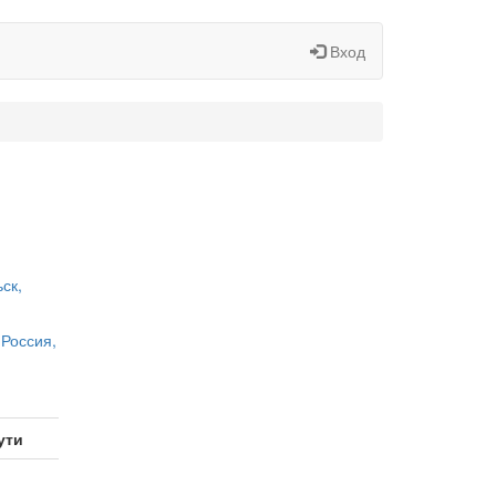
Вход
ск,
 Россия,
ути