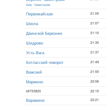
Ниж. -Чажестрово
Первомайская
21:05
Школа
21:07
Двинской Березник
21:10
Шидрово
21:30
Усть-Вага
21:37
Котласский поворот
21:49
Важский
21:55
Мармино
22:06
s9753820
22:15
Варамино
22:21