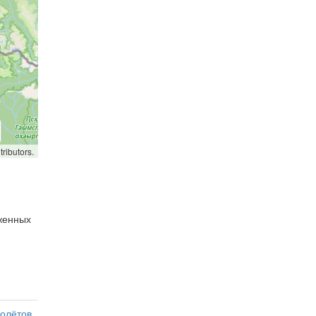
ributors.
оженных
олётов