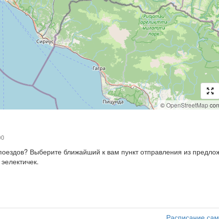
©
OpenStreetMap
cont
00
, поездов? Выберите ближайший к вам пункт отправления из предл
 эелектичек.
Расписание сам