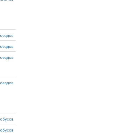
оездов
оездов
оездов
оездов
тобусов
тобусов