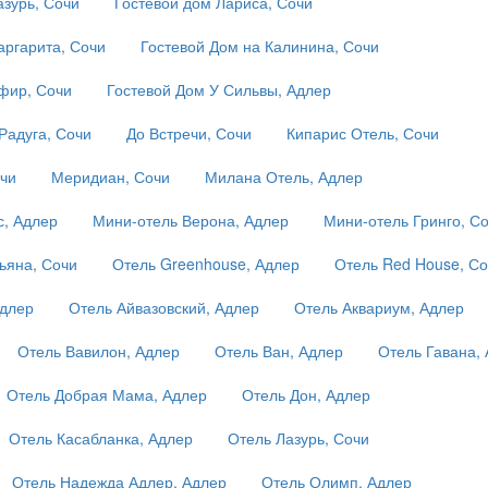
азурь, Сочи
Гостевой дом Лариса, Сочи
аргарита, Сочи
Гостевой Дом на Калинина, Сочи
фир, Сочи
Гостевой Дом У Сильвы, Адлер
Радуга, Сочи
До Встречи, Сочи
Кипарис Отель, Сочи
чи
Меридиан, Сочи
Милана Отель, Адлер
с, Адлер
Мини-отель Верона, Адлер
Мини-отель Гринго, С
ьяна, Сочи
Отель Greenhouse, Адлер
Отель Red House, С
Адлер
Отель Айвазовский, Адлер
Отель Аквариум, Адлер
Отель Вавилон, Адлер
Отель Ван, Адлер
Отель Гавана,
Отель Добрая Мама, Адлер
Отель Дон, Адлер
Отель Касабланка, Адлер
Отель Лазурь, Сочи
Отель Надежда Адлер, Адлер
Отель Олимп, Адлер