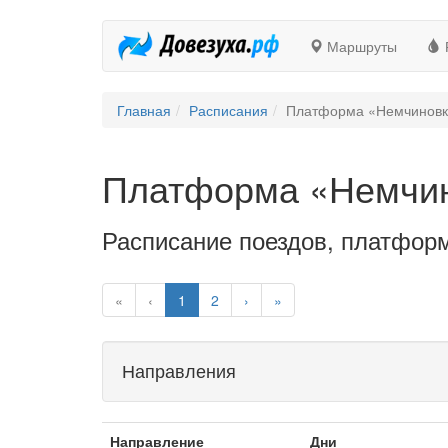
Маршруты
Главная
Расписания
Платформа «Немчиновк
Платформа «Немчи
Расписание поездов, платфор
«
‹
1
2
›
»
Направления
Направление
Дни