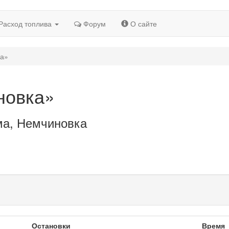
Расход топлива
Форум
О сайте
а»
новка»
ма, Немчиновка
Остановки
Время