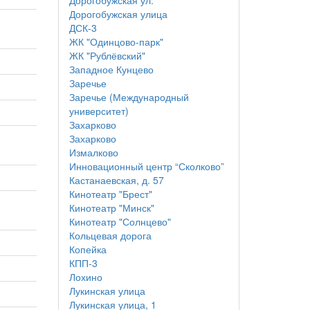
Дорогобужская ул.
Дорогобужская улица
ДСК-3
ЖК "Одинцово-парк"
ЖК "Рублёвский"
Западное Кунцево
Заречье
Заречье (Международный
университет)
Захарково
Захарково
Измалково
Инновационный центр “Сколково”
Кастанаевская, д. 57
Кинотеатр "Брест"
Кинотеатр "Минск"
Кинотеатр "Солнцево"
Кольцевая дорога
Копейка
КПП-3
Лохино
Лукинская улица
Лукинская улица, 1