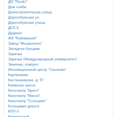
ДО "Полёт"
Дом хлеба
Домостроительная улица
Дорогобужская ул.
Дорогобужская улица
ДСК-3
Дудкино
ЖК "Рублёвский"
Завод "Мосрентген"
Западное Кунцево
Заречье
Заречье (Международный университет)
Зименки, поворот
Инновационный центр “Сколково”
Картмазово
Кастанаевская, д. 57
Киевское шоссе
Кинотеатр "Брест"
Кинотеатр "Минск"
Кинотеатр "Солнцево"
Кольцевая дорога
КПП-3
Крематорий