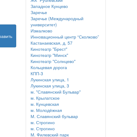
ЖК "Рублёвский"
Западное Кунцево
Заречье
Заречье (Международный
университет)
Измалково
равить
Инновационный центр “Сколково”
Кастанаевская, д. 57
Кинотеатр "Брест"
Кинотеатр "Минск"
Кинотеатр "Солнцево"
Кольцевая дорога
КПП-3
Лукинская улица, 1
Лукинская улица, 3
м. "Славянский Бульвар"
м. Крылатское
м. Кунцевская
м. Молодёжная
М. Славянский бульвар
м. Строгино
м. Строгино
М. Филевский парк