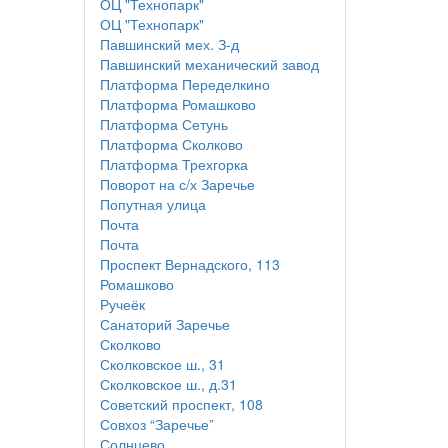
ОЦ "Технопарк"
ОЦ "Технопарк"
Павшинский мех. З-д
Павшинский механический завод
Платформа Переделкино
Платформа Ромашково
Платформа Сетунь
Платформа Сколково
Платформа Трехгорка
Поворот на с/х Заречье
Попутная улица
Почта
Почта
Проспект Вернадского, 113
Ромашково
Ручеёк
Санаторий Заречье
Сколково
Сколковское ш., 31
Сколковское ш., д.31
Советский проспект, 108
Совхоз “Заречье”
Солнцево