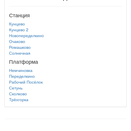
Станция
Кунцево
Кунцево 2
Новопеределкино
Очаково
Ромашково
Солнечная
Платформа
Немчиновка
Переделкино
Рабочий Посёлок
Сетунь
Сколково
Трёхгорка
test